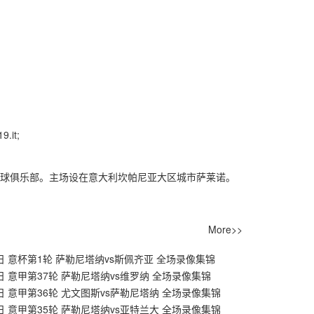
.it;
是意大利的一家足球俱乐部。主场设在意大利坎帕尼亚大区城市萨莱诺。
More>>
3日 意杯第1轮 萨勒尼塔纳vs斯佩齐亚 全场录像集锦
1日 意甲第37轮 萨勒尼塔纳vs维罗纳 全场录像集锦
3日 意甲第36轮 尤文图斯vs萨勒尼塔纳 全场录像集锦
7日 意甲第35轮 萨勒尼塔纳vs亚特兰大 全场录像集锦