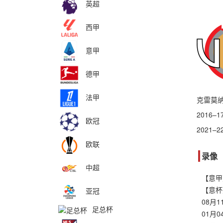
英超
西甲
意甲
德甲
法甲
克雷莫纳
2016
欧冠
2021
欧联
录像
中超
亚冠
08月
足总杯
01月