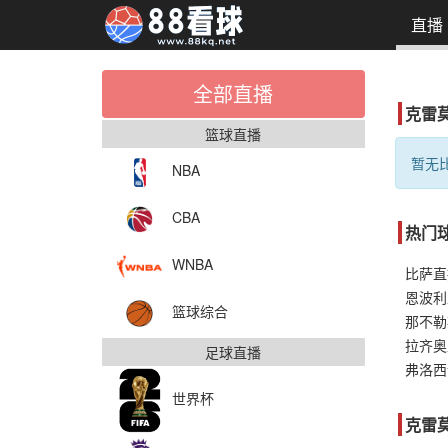
直播
全部直播
克雷
篮球直播
暂无比
NBA
CBA
热门
WNBA
比萨直
恩波利
篮球综合
那不勒
拉齐奥
足球直播
世界杯
克雷