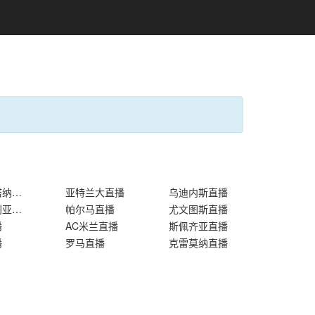
萨勒尼塔纳直播
亚特兰大直播
乌迪内斯直播
桑普多利亚直播
帕尔马直播
尤文图斯直播
播
AC米兰直播
斯佩齐亚直播
播
罗马直播
克雷莫纳直播