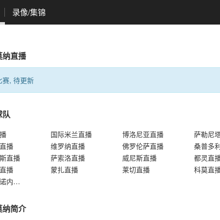
录像/集锦
莫纳直播
赛, 待更新
球队
播
国际米兰直播
博洛尼亚直播
直播
维罗纳直播
佛罗伦萨直播
斯直播
萨索洛直播
威尼斯直播
都灵直
直播
蒙扎直播
莱切直播
科莫直
弗洛西诺内直播
莫纳简介