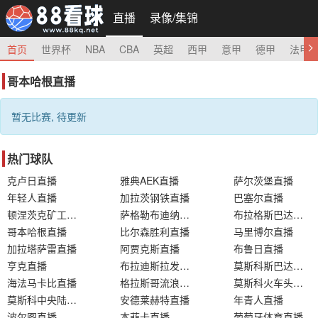
直播
录像/集锦
首页
世界杯
NBA
CBA
英超
西甲
意甲
德甲
法甲
哥本哈根直播
暂无比赛, 待更新
热门球队
克卢日直播
雅典AEK直播
萨尔茨堡直播
年轻人直播
加拉茨钢铁直播
巴塞尔直播
顿涅茨克矿工直播
萨格勒布迪纳摩直播
布拉格斯巴达直播
哥本哈根直播
比尔森胜利直播
马里博尔直播
加拉塔萨雷直播
阿贾克斯直播
布鲁日直播
亨克直播
布拉迪斯拉发直播
莫斯科斯巴达直播
海法马卡比直播
格拉斯哥流浪者直播
莫斯科火车头直播
莫斯科中央陆军直播
安德莱赫特直播
年青人直播
波尔图直播
本菲卡直播
葡萄牙体育直播