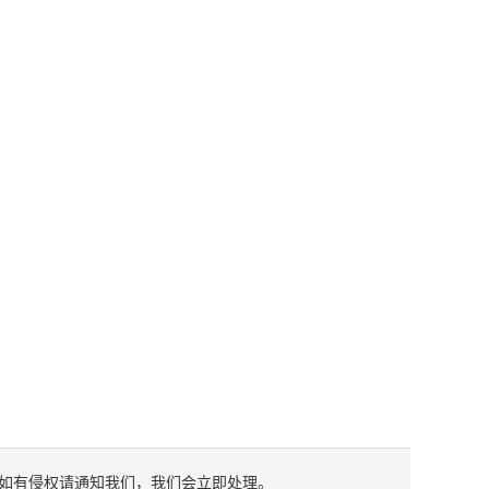
如有侵权请通知我们，我们会立即处理。