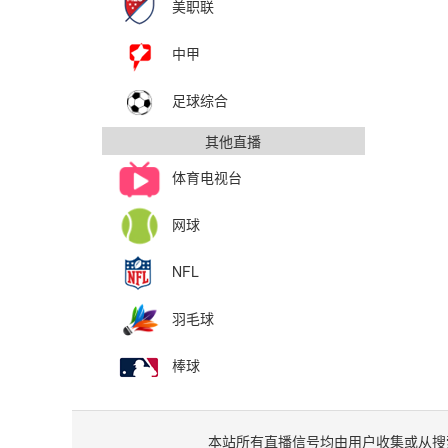
美职联
中甲
足球综合
其他直播
体育电视台
网球
NFL
羽毛球
棒球
本站所有直播信号均由用户收集或从搜