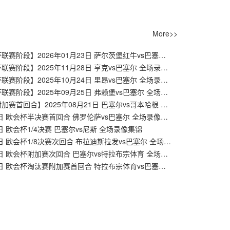
More>>
【欧联杯联赛阶段】2026年01月23日 萨尔茨堡红牛vs巴塞尔 全场录像在线回放
【欧联杯联赛阶段】2025年11月28日 亨克vs巴塞尔 全场录像在线回放
【欧联杯联赛阶段】2025年10月24日 里昂vs巴塞尔 全场录像在线回放
【欧联杯联赛阶段】2025年09月25日 弗赖堡vs巴塞尔 全场录像在线回放
【欧冠附加赛首回合】2025年08月21日 巴塞尔vs哥本哈根 全场录像在线回放
05月12日 欧会杯半决赛首回合 佛罗伦萨vs巴塞尔 全场录像集锦
4日 欧会杯1/4决赛 巴塞尔vs尼斯 全场录像集锦
03月17日 欧会杯1/8决赛次回合 布拉迪斯拉发vs巴塞尔 全场录像集锦
02月24日 欧会杯附加赛次回合 巴塞尔vs特拉布宗体育 全场录像集锦
02月17日 欧会杯淘汰赛附加赛首回合 特拉布宗体育vs巴塞尔 全场录像集锦