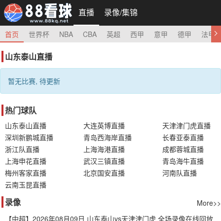
直播
录像/集锦
首页
世界杯
NBA
CBA
英超
西甲
意甲
德甲
法甲
山东泰山直播
暂无比赛, 待更新
热门球队
山东泰山直播
大连英博直播
天津津门虎直播
深圳新鹏城直播
青岛西海岸直播
长春亚泰直播
浙江队直播
上海海港直播
成都蓉城直播
上海申花直播
武汉三镇直播
青岛海牛直播
梅州客家直播
北京国安直播
河南队直播
云南玉昆直播
录像
More>>
【中超】2026年08月09日 山东泰山vs天津津门虎 全场录像在线回放