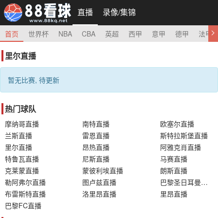
直播
录像/集锦
首页
世界杯
NBA
CBA
英超
西甲
意甲
德甲
法甲
里尔直播
暂无比赛, 待更新
热门球队
摩纳哥直播
南特直播
欧塞尔直播
兰斯直播
雷恩直播
斯特拉斯堡直播
里尔直播
昂热直播
阿雅克肖直播
特鲁瓦直播
尼斯直播
马赛直播
克莱蒙直播
蒙彼利埃直播
朗斯直播
勒阿弗尔直播
图卢兹直播
巴黎圣日耳曼直播
布雷斯特直播
洛里昂直播
里昂直播
巴黎FC直播