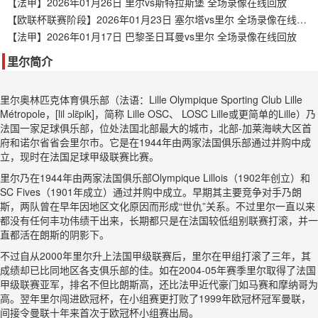
【法甲】2026年01月26日 里尔vs斯特拉斯堡 全场录像在线回放
【欧联杯联赛阶段】2026年01月23日 塞尔塔vs里尔 全场录像在线回放
【法甲】2026年01月17日 巴黎圣日耳曼vs里尔 全场录像在线回放
里尔简介
里尔奥林匹克体育俱乐部（法语：Lille Olympique Sporting Club Lille
Métropole，[lil ɔlɛ̃pik]，简称 Lille OSC、 LOSC Lille或更简单的Lille）乃
法国一家足球俱乐部，位处法国北部最大的城市，北部-加莱海峡大区首
府和诺尔省省会里尔市。它是在1944年由两家法国俱乐部通过并购中成
立，现时在法国足球甲级联赛比赛。
里尔乃在1944年由两家法国俱乐部Olympique Lillois（1902年创立）和
SC Fives（1901年成立）通过并购中成立。早期其主要竞争对手乃朗
斯，两队曾在早年因地区文化原因而形成“世仇”关系。不过里尔一直以来
都没有任何丰功伟绩干出来，长期都只是在法国较低组别联赛打滚，并一
直都活在朗斯的阴影下。
不过自从2000年里尔升上法国甲级联赛后，里尔在甲组打滚了三年，其
成绩却已比同地区各支俱乐部的佳。如在2004-05年赛季里尔取得了法国
甲级联赛亚军，排名不但比朗斯高，还比法甲近代豪门如马赛和摩纳哥为
高。翌年里尔闯进欧冠杯，在小组赛更打败了1999年欧冠杯冠军曼联，
间接令曼联十年来首次于欧冠杯小组赛出局。