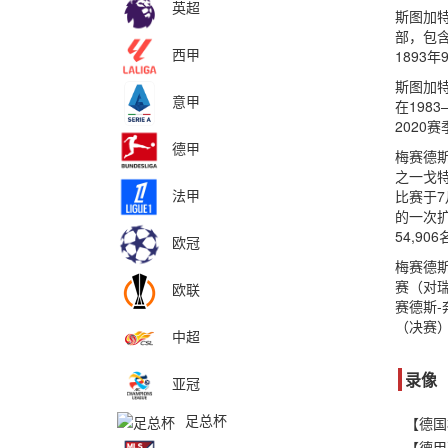
英超
斯图加特
部，包
西甲
1893年
斯图加特
意甲
在198
2020
德甲
梅赛德斯-
之一戈特
法甲
比赛于7
的一次扩
54,9
欧冠
梅赛德斯
赛（对
欧联
赛德斯-
（决赛
中超
录像
亚冠
足总杯