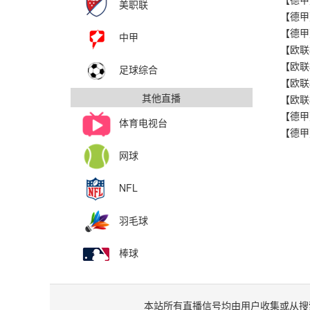
美职联
【德甲
中甲
足球综合
其他直播
体育电视台
【德甲
网球
NFL
羽毛球
棒球
本站所有直播信号均由用户收集或从搜