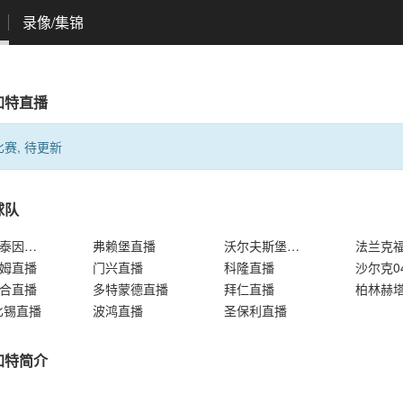
录像/集锦
加特直播
赛, 待更新
球队
荷尔斯泰因基尔直播
弗赖堡直播
沃尔夫斯堡直播
法兰克
姆直播
门兴直播
科隆直播
沙尔克0
合直播
多特蒙德直播
拜仁直播
柏林赫
比锡直播
波鸿直播
圣保利直播
加特简介