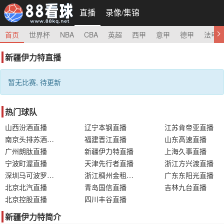
直播
录像/集锦
首页
世界杯
NBA
CBA
英超
西甲
意甲
德甲
法甲
新疆伊力特直播
暂无比赛, 待更新
热门球队
山西汾酒直播
辽宁本钢直播
江苏肯帝亚直播
南京头排苏酒直播
福建晋江直播
山东高速直播
广州朗肽直播
新疆伊力特直播
上海久事直播
宁波町渥直播
天津先行者直播
浙江方兴渡直播
深圳马可波罗直播
浙江稠州金租直播
广东东阳光直播
北京北汽直播
青岛国信直播
吉林九台直播
北京控股直播
四川丰谷直播
新疆伊力特简介