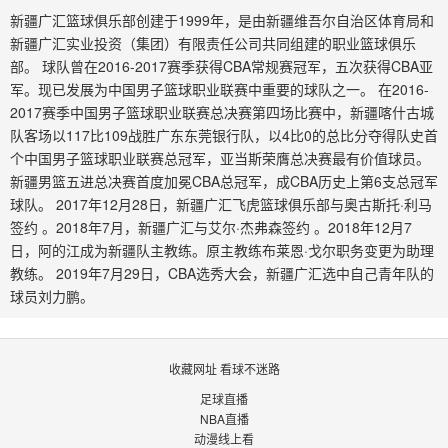
新疆广汇篮球俱乐部创建于1999年，是由新疆维吾尔自治区体育局和
新疆广汇实业投资（集团）有限责任公司共同组建的职业篮球俱乐
部。 球队曾在2016-2017赛季获得CBA常规赛冠军，五次获得CBA亚
军。现已发展为中国男子篮球职业联赛中重要的球队之一。 在2016-
2017赛季中国男子篮球职业联赛总决赛第四场比赛中，新疆喀什古城
队客场以117比109战胜广东东莞银行队，以4比0的总比分夺得队史首
个中国男子篮球职业联赛总冠军，亚当斯荣膺总决赛最有价值球员。
新疆男篮五进总决赛首度加冕CBA总冠军，成CBA历史上第6支总冠军
球队。 2017年12月28日，新疆广汇飞虎篮球俱乐部与奥古斯托·利马
签约 。2018年7月，新疆广汇与艾尔·杰弗森签约 。2018年12月7
日，阿的江成为新疆队主教练。原主教练布莱恩·戈尔职务变更为助理
教练。 2019年7月29日，CBA选秀大会，新疆广汇选中自己青年队的
球员刘力鹏。
收藏网址 看球不迷路
足球直播
NBA直播
动漫线上看