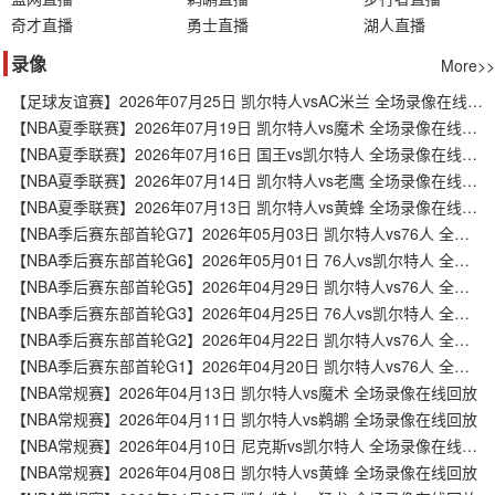
奇才直播
勇士直播
湖人直播
录像
More>>
【足球友谊赛】2026年07月25日 凯尔特人vsAC米兰 全场录像在线回放
【NBA夏季联赛】2026年07月19日 凯尔特人vs魔术 全场录像在线回放
【NBA夏季联赛】2026年07月16日 国王vs凯尔特人 全场录像在线回放
【NBA夏季联赛】2026年07月14日 凯尔特人vs老鹰 全场录像在线回放
【NBA夏季联赛】2026年07月13日 凯尔特人vs黄蜂 全场录像在线回放
【NBA季后赛东部首轮G7】2026年05月03日 凯尔特人vs76人 全场录像在线回放
【NBA季后赛东部首轮G6】2026年05月01日 76人vs凯尔特人 全场录像在线回放
【NBA季后赛东部首轮G5】2026年04月29日 凯尔特人vs76人 全场录像在线回放
【NBA季后赛东部首轮G3】2026年04月25日 76人vs凯尔特人 全场录像在线回放
【NBA季后赛东部首轮G2】2026年04月22日 凯尔特人vs76人 全场录像在线回放
【NBA季后赛东部首轮G1】2026年04月20日 凯尔特人vs76人 全场录像在线回放
【NBA常规赛】2026年04月13日 凯尔特人vs魔术 全场录像在线回放
【NBA常规赛】2026年04月11日 凯尔特人vs鹈鹕 全场录像在线回放
【NBA常规赛】2026年04月10日 尼克斯vs凯尔特人 全场录像在线回放
【NBA常规赛】2026年04月08日 凯尔特人vs黄蜂 全场录像在线回放