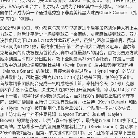
1946年，凯尔特人与美国篮球协会（BAA）一同成立。到了1949年的秋
天，BAA与NBL合并，凯尔特人也成为了NBA其中一支球队。1950年，
凯尔特人成为第一个通过选秀签下非裔美籍黑人球员Chuck Cooper （扎
克·库柏）的球队。
2022年4月10日，塞尔蒂克与灰熊早早确定进季后赛虽然凯尔特人有上主
力球员，随后让平常少上场板凳球员上来磨练，灰熊磨练板凳球员，双方
没胜负压力下以139比110大胜孟菲斯灰熊，虽然与密尔沃基雄鹿、费城
76人同为51胜31败，最终拿到东部第二种子和大西洋赛区冠军，塞尔蒂
克与篮网的对决被视为首轮系列赛中可能最激烈的组合，首场比赛双方就
厮杀到最后时刻才分出胜负。攻下全队最高31分的泰托姆，在最后一波
进攻中透过跑位偷袭穿越杜兰特（Kevin Durant）后并顺势接获斯玛特
（Marcus Smart）的传球，直接大转身越过欧文（Kyrie Irving）的防守
放进致胜分，帮助塞尔蒂克以115比114逆转绝杀篮网，惊险抢下首胜。
首战靠精彩团队配合完成一气呵成绝杀上篮，泰托姆今天（21号）克服
前3节手感不佳逆境，决胜关头连拿7分甩开篮网纠缠，率队以114比107
再下一城，取得2比0系列赛领先局面。面对绿衫军铜墙铁壁般的防守布
阵，篮网即便回到主场仍旧无法有效破解，杜兰特（Kevin Durant）和欧
文（Kyrie Irving）被压制到全场仅合拿32分，全队发生多达18次失误，
加上防守端完全挡不住泰托姆（Jayson Tatum）和布朗（Jaylen
Brown）的双枪齐发，比赛节奏牢牢被掌控，最终是以109比103拿下3连
胜听牌。主场背水一战的篮网虽然靠着杜兰特（Kevin Durant）复活拿下
39分9助攻7篮板，但第四节关键时刻2罚1中，反而让塞尔蒂克拿下重要