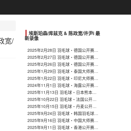
埃斯珀森/库兹克 & 陈政宽/许尹i 最
新录像
政宽/
2025年2月28日 羽毛球・德国公开赛 混双 埃斯珀森/库兹克 VS 史密斯/珍妮・盖
2025年2月27日 羽毛球・德国公开赛 混双 陈政宽/许尹i VS 埃斯珀森/库兹克
2025年2月26日 羽毛球・德国公开赛 混双 埃斯珀森/库兹克 VS 梅尔斯/穆尔
2025年1月29日 羽毛球・泰国大师赛 混双1/16决赛 提拉萨库尔・帕克卡波/慕恩旺 VS 埃斯珀森/库兹克
2025年1月22日 羽毛球・印尼大师赛 混双1/16决赛 埃斯珀森/库兹克 VS 陈政宽/许尹i
2024年11月1日 羽毛球・海露公开赛 混双 吉凯尔/德尔吕 VS 埃斯珀森/库兹克
2025年11月13日 羽毛球・日本熊本大师赛 混双1/8决赛 陈政宽/许尹i VS 吉凯尔/德尔吕
2025年10月22日 羽毛球・法国公开赛 混双1/16决赛 陈政宽/许尹i VS 邓俊文/谢影雪
2025年10月15日 羽毛球・丹麦公开赛 混双1/16决赛 陈政宽/许尹i VS 德差波/苏皮萨拉
2025年9月24日 羽毛球・韩国羽毛球公开赛 混双1/16决赛 郭新娃/陈芳卉 VS 陈政宽/许尹i
2025年9月16日 羽毛球・中国大师赛 混双1/16决赛 德差波/苏皮萨拉 VS 陈政宽/许尹i
2025年9月11日 羽毛球・香港公开赛 混双1/8决赛 郭新娃/陈芳卉 VS 陈政宽/许尹i