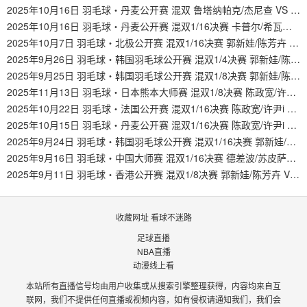
2025年10月16日 羽毛球・丹麦公开赛 混双 鲁塔纳帕克/杰尼查 VS 郭新娃/陈芳卉
2025年10月16日 羽毛球・丹麦公开赛 混双1/16决赛 卡普尔/希瓦尼 VS 郭新娃/陈芳卉
2025年10月7日 羽毛球・北极公开赛 混双1/16决赛 郭新娃/陈芳卉 VS 帕克卡波/沙西丽
2025年9月26日 羽毛球・韩国羽毛球公开赛 混双1/4决赛 郭新娃/陈芳卉 VS 西亚纳维/马尔瓦
2025年9月25日 羽毛球・韩国羽毛球公开赛 混双1/8决赛 郭新娃/陈芳卉 VS 鲁塔纳帕克/杰尼查
2025年11月13日 羽毛球・日本熊本大师赛 混双1/8决赛 陈政宽/许尹i VS 吉凯尔/德尔吕
2025年10月22日 羽毛球・法国公开赛 混双1/16决赛 陈政宽/许尹i VS 邓俊文/谢影雪
2025年10月15日 羽毛球・丹麦公开赛 混双1/16决赛 陈政宽/许尹i VS 德差波/苏皮萨拉
2025年9月24日 羽毛球・韩国羽毛球公开赛 混双1/16决赛 郭新娃/陈芳卉 VS 陈政宽/许尹i
2025年9月16日 羽毛球・中国大师赛 混双1/16决赛 德差波/苏皮萨拉 VS 陈政宽/许尹i
2025年9月11日 羽毛球・香港公开赛 混双1/8决赛 郭新娃/陈芳卉 VS 陈政宽/许尹i
收藏网址 看球不迷路
足球直播
NBA直播
动漫线上看
本站所有直播信号均由用户收集或从搜索引擎整理获得，内容均来自互
联网，我们不提供任何直播或视频内容，如有侵权请通知我们，我们会