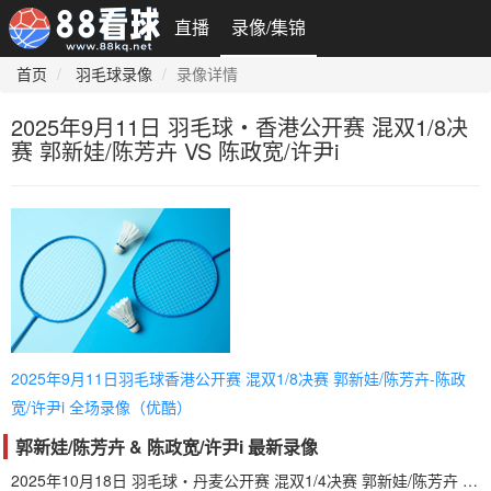
直播
录像/集锦
首页
羽毛球录像
录像详情
2025年9月11日 羽毛球・香港公开赛 混双1/8决
赛 郭新娃/陈芳卉 VS 陈政宽/许尹i
2025年9月11日羽毛球香港公开赛 混双1/8决赛 郭新娃/陈芳卉-陈政
宽/许尹i 全场录像（优酷）
郭新娃/陈芳卉 & 陈政宽/许尹i 最新录像
2025年10月18日 羽毛球・丹麦公开赛 混双1/4决赛 郭新娃/陈芳卉 VS 冯彦哲/黄东萍