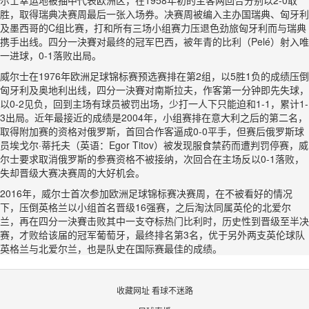
尔士幸运地被抽中代表欧洲区，在1958年初的主客两回合分别以2-0取
胜，取得瑞典决赛周最后一张入场券。决赛周被编入主办国瑞典、匈牙利
及墨西哥的C组比赛，打和所有三场小组赛力压退色劲旅匈牙利而与瑞典
携手出线。四分一決賽对最终的冠军巴西，被年青的比利（Pelé）射入唯
一进球，0-1落败出局。
威尔士在1976年欧洲足球锦标赛预选赛排在第2组，以5胜1负的成绩压倒
匈牙利及奥地利出线，四分一決賽对南斯拉夫，作客第一分钟即先失球，
以0-2见负，回到主场有球员被罚出场，少打一人下只能迫和1-1，累计1-
3出局。近年最接近的成绩是2004年，小组赛排在意大利之后的第二名，
取得附加赛的资格对俄罗斯，首回合作客逼成0-0平手，但赛后俄罗斯球
员埃戈尔·蒂托夫（英语：Egor Titov）被发现服食禁药而遭判罚停赛，威
尔士要求取消俄罗斯的参赛资格不被接纳，次回合在主场反以0-1落败，
失却晋级大赛决赛周的大好机会。
2016年，威尔士首次参加欧洲足球锦标赛决赛周，在不被看好的情况
下，压倒英格兰以小组首名晋级16强赛，之后淘汰同属英伦的北爱尔
兰，再在四分一決賽击败其中一支夺标热门比利时，历史性到晋级至半决
赛，才败给该届的冠军葡萄牙，最终排名第3名，优于另外两支英伦球队
英格兰与北爱尔兰，也是队史在国际赛最佳的成绩。
收藏网址 看球不迷路