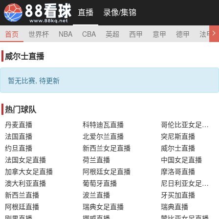
直播
录像/集锦
首页
世界杯
NBA
CBA
英超
西甲
意甲
德甲
法甲
威尔士直播
暂无比赛, 待更新
热门球队
丹麦直播
科特迪瓦直播
哥伦比亚女足直播
法国直播
北爱尔兰直播
突尼斯直播
约旦直播
新西兰女足直播
威尔士直播
法国女足直播
荷兰直播
中国女足直播
加拿大女足直播
阿根廷女足直播
摩洛哥直播
澳大利亚直播
葡萄牙直播
尼日利亚女足直播
新西兰直播
波兰直播
牙买加直播
阿根廷直播
瑞典女足直播
瑞典直播
刚果直播
挪威直播
赞比亚女足直播