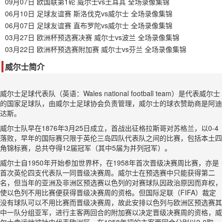
09月07日 欧国联第1轮 威尔士vs土耳其 全场录像集锦
06月10日 足球友谊赛 斯洛伐克vs威尔士 全场录像集锦
06月07日 足球友谊赛 直布罗陀vs威尔士 全场录像集锦
03月27日 欧洲杯预选赛决赛 威尔士vs波兰 全场录像集锦
03月22日 欧洲杯预选赛附加赛 威尔士vs芬兰 全场录像集锦
威尔士简介
威尔士足球代表队（英语：Wales national football team）是代表威尔士
的国家足球队，由威尔士足球协会负责管理，威尔士的球衣赞助商是阿迪
达斯。
威尔士队早在1876年3月25日成立，首战出征格拉斯哥对苏格兰，以0-4
落败，早年的国际赛只限于英伦三岛四队代表队之间的比赛，包括本土四
角锦标赛，总共夺得12届冠军（其中5届为并列冠军）。
威尔士自1950年开始参加世界杯，在1958年首次晋级决赛周比赛，亦是
首次英伦四支代表队一同晋级决赛周。威尔士在预选赛中只能获得第二
名，但当年的亚洲及非洲区预选赛以色列的对赛球队因政治原因而弃权，
使以色列不用比赛便获得晋级决赛周的资格。但国际足联（FIFA）裁定
没有球队可以不用比赛而晋级决赛周，故此安排以色列与欧洲区预选赛其
中一队分组亚军，进行主客两回合的附加赛以决定晋级决赛周的资格，威