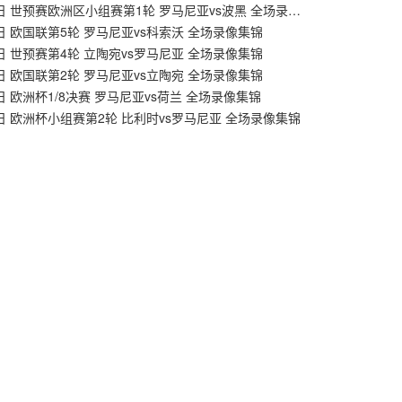
03月22日 世预赛欧洲区小组赛第1轮 罗马尼亚vs波黑 全场录像集锦
6日 欧国联第5轮 罗马尼亚vs科索沃 全场录像集锦
6日 世预赛第4轮 立陶宛vs罗马尼亚 全场录像集锦
0日 欧国联第2轮 罗马尼亚vs立陶宛 全场录像集锦
3日 欧洲杯1/8决赛 罗马尼亚vs荷兰 全场录像集锦
3日 欧洲杯小组赛第2轮 比利时vs罗马尼亚 全场录像集锦