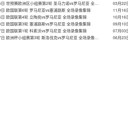
03月25日 世预赛欧洲区小组赛第2轮 圣马力诺vs罗马尼亚 全场录像集锦
19日 欧国联第6轮 罗马尼亚vs塞浦路斯 全场录像集锦
11月1
16日 欧国联第4轮 立陶宛vs罗马尼亚 全场录像集锦
10月1
13日 欧国联第3轮 塞浦路斯vs罗马尼亚 全场录像集锦
09月1
07日 欧国联第1轮 科索沃vs罗马尼亚 全场录像集锦
07月0
06月27日 欧洲杯小组赛第3轮 斯洛伐克vs罗马尼亚 全场录像集锦
06月2