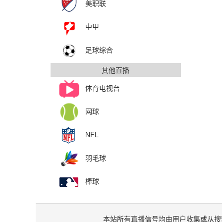
美职联
中甲
足球综合
其他直播
体育电视台
网球
NFL
羽毛球
棒球
本站所有直播信号均由用户收集或从搜