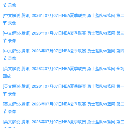
节 录像
[中文解说-腾讯] 2026年07月07日NBA夏季联赛 勇士蓝队vs篮网 第二
节 录像
[中文解说-腾讯] 2026年07月07日NBA夏季联赛 勇士蓝队vs篮网 第三
节 录像
[中文解说-腾讯] 2026年07月07日NBA夏季联赛 勇士蓝队vs篮网 第四
节 录像
[英文解说-腾讯] 2026年07月07日NBA夏季联赛 勇士蓝队vs篮网 全场
回放
[英文解说-腾讯] 2026年07月07日NBA夏季联赛 勇士蓝队vs篮网 第一
节 录像
[英文解说-腾讯] 2026年07月07日NBA夏季联赛 勇士蓝队vs篮网 第二
节 录像
[英文解说-腾讯] 2026年07月07日NBA夏季联赛 勇士蓝队vs篮网 第三