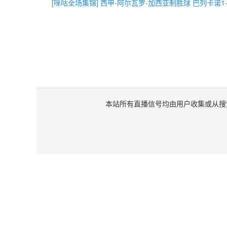
[咪咕全场集锦] 西甲-阿尔瓦罗-加西亚制胜球 巴列卡诺
本站所有直播信号均由用户收集或从搜