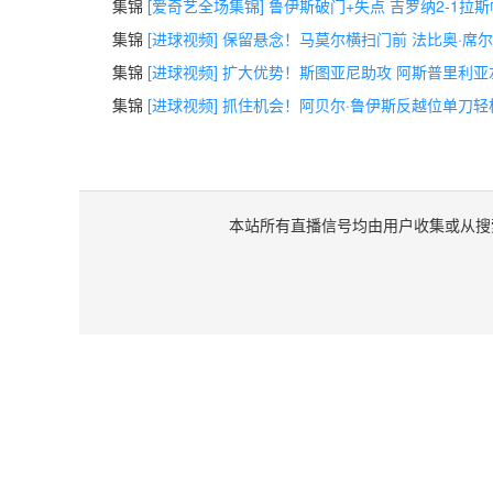
集锦
[爱奇艺全场集锦] 鲁伊斯破门+失点 吉罗纳2-1拉
集锦
[进球视频] 保留悬念！马莫尔横扫门前 法比奥·席
集锦
[进球视频] 扩大优势！斯图亚尼助攻 阿斯普里利
集锦
[进球视频] 抓住机会！阿贝尔·鲁伊斯反越位单刀
本站所有直播信号均由用户收集或从搜