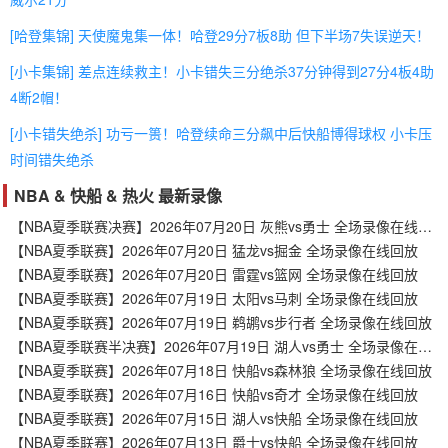
[哈登集锦] 天使魔鬼集一体！哈登29分7板8助 但下半场7失误逆天！
[小卡集锦] 差点连续救主！小卡错失三分绝杀37分钟得到27分4板4助
4断2帽！
[小卡错失绝杀] 功亏一篑！哈登续命三分飙中后快船博得球权 小卡压
时间错失绝杀
NBA & 快船 & 热火 最新录像
【NBA夏季联赛决赛】2026年07月20日 灰熊vs勇士 全场录像在线回放
【NBA夏季联赛】2026年07月20日 猛龙vs掘金 全场录像在线回放
【NBA夏季联赛】2026年07月20日 雷霆vs篮网 全场录像在线回放
【NBA夏季联赛】2026年07月19日 太阳vs马刺 全场录像在线回放
【NBA夏季联赛】2026年07月19日 鹈鹕vs步行者 全场录像在线回放
【NBA夏季联赛半决赛】2026年07月19日 湖人vs勇士 全场录像在线回放
【NBA夏季联赛】2026年07月18日 快船vs森林狼 全场录像在线回放
【NBA夏季联赛】2026年07月16日 快船vs奇才 全场录像在线回放
【NBA夏季联赛】2026年07月15日 湖人vs快船 全场录像在线回放
【NBA夏季联赛】2026年07月13日 爵士vs快船 全场录像在线回放