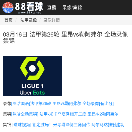
直播
录像/集锦
首页
法甲录像
录像详情
03月16日 法甲第26轮 里昂vs勒阿弗尔 全场录像
集锦
录像
[咪咕国语]法甲第26轮 里昂vs勒阿弗尔 全场录像[有比分]
集锦
[咪咕全场集锦] 法甲-米卡乌塔泽梅开二度 里昂4-2勒阿弗尔
集锦
[进球视频] 锁定胜局！米考塔泽倒三角回传 阿尔马达推射建功